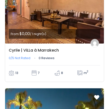
$0,00
From
/ 1 night(s)
Cyrile | ViLLa à Marrakech
0/5
Not Rated
0 Reviews
2
m
13
7
8