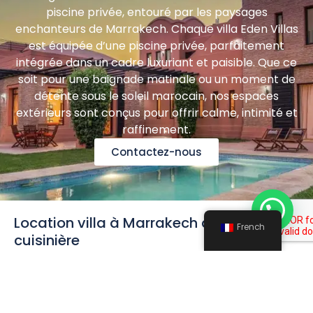
piscine privée, entouré par les paysages
enchanteurs de Marrakech. Chaque villa Eden Villas
est équipée d’une piscine privée, parfaitement
intégrée dans un cadre luxuriant et paisible. Que ce
soit pour une baignade matinale ou un moment de
détente sous le soleil marocain, nos espaces
extérieurs sont conçus pour offrir calme, intimité et
raffinement.
Contactez-nous
Location villa à Marrakech avec
French
cuisinière
Pour ceux qui souhaitent vivre une expérience
culinaire authentique sans lever le petit doigt,
certaines de nos villas incluent les services d’une