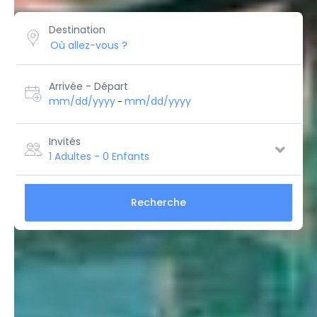
Destination
Arrivée - Départ
mm/dd/yyyy
mm/dd/yyyy
-
Invités
1 Adultes
-
0 Enfants
Recherche