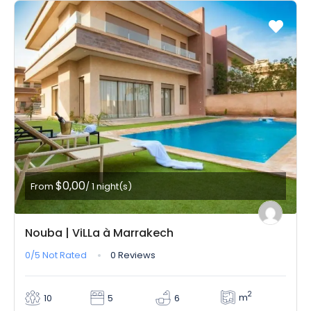
$0,00
From
/ 1 night(s)
Nouba | ViLLa à Marrakech
0/5
Not Rated
0 Reviews
2
m
10
5
6