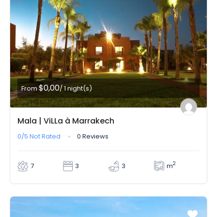
$0,00
From
/ 1 night(s)
Mala | ViLLa à Marrakech
0/5
Not Rated
0 Reviews
2
m
7
3
3