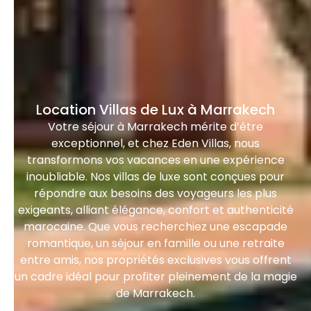
Location Villas de Lux à Marrakech
Votre séjour à Marrakech mérite d’être
exceptionnel, et chez Eden Villas, nous
transformons vos vacances en une expérience
inoubliable. Nos villas de luxe sont conçues pour
répondre aux besoins des voyageurs les plus
exigeants, alliant élégance, confort et authenticité
marocaine. Que vous recherchiez une escapade
romantique, un séjour en famille ou une retraite
entre amis, nos propriétés exclusives vous offrent
un cadre idéal pour profiter pleinement de la magie
de Marrakech.