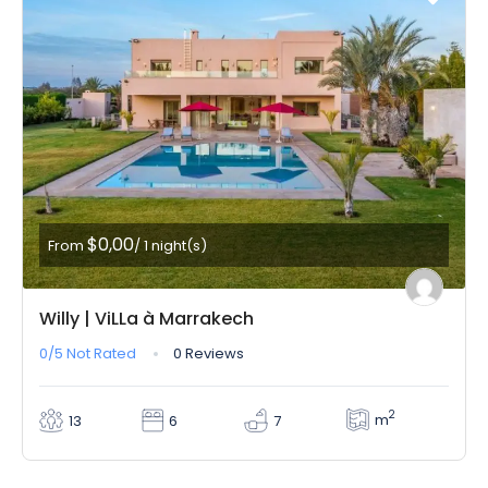
$0,00
From
/ 1 night(s)
Willy | ViLLa à Marrakech
0/5
Not Rated
0 Reviews
2
m
13
6
7