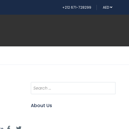
+212 671-728299
AED
About Us
re