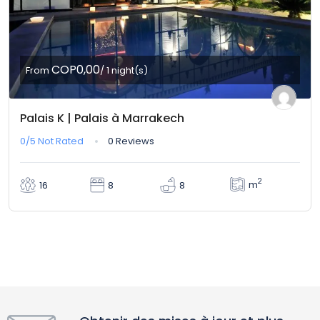
COP0,00
From
/ 1 night(s)
Palais K | Palais à Marrakech
0/5
Not Rated
0 Reviews
2
m
16
8
8