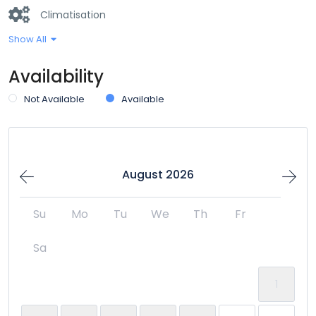
Climatisation
Show All
Cuisine
Availability
Entrée dans les lieux 24h/24
Not Available
Available
Entrée privée
Espace de travail pour PC portable
August 2026
Flat Tv
Su
Mo
Tu
We
Th
Fr
Fumeur
Sa
Machine à laver
1
Piscine