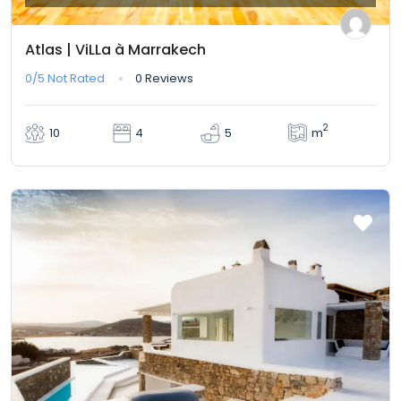
Atlas | ViLLa à Marrakech
0/5
Not Rated
0 Reviews
2
m
10
4
5