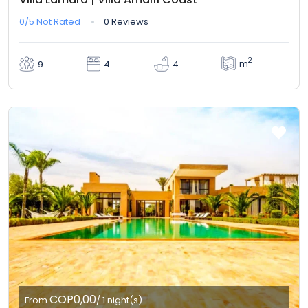
0/5
Not Rated
0 Reviews
2
m
9
4
4
COP0,00
From
/ 1 night(s)