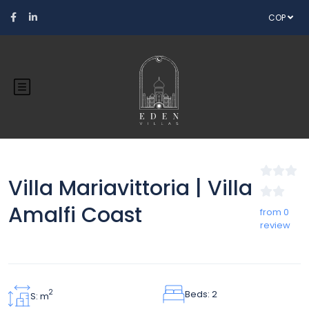
COP
Villa Mariavittoria | Villa
Amalfi Coast
from 0
review
Beds: 2
2
S: m