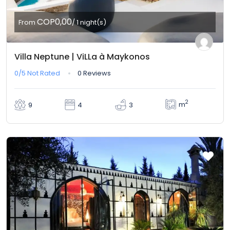
COP0,00
From
/ 1 night(s)
Villa Neptune | ViLLa à Maykonos
0/5
Not Rated
0 Reviews
2
m
9
4
3