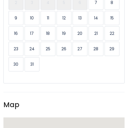
2
3
4
5
6
7
8
Pour familles/enfants
9
10
11
12
13
14
15
Produits de base
16
17
18
19
20
21
22
Salle de sport
23
24
25
26
27
28
29
TV
Washer & Dryer
30
31
Map