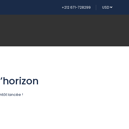
+212 671-728299
USD
’horizon
tôt lancée !