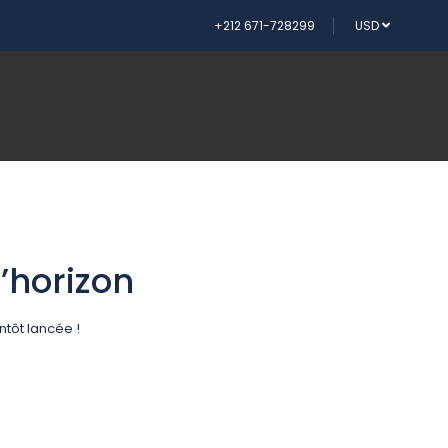
+212 671-728299
USD
’horizon
tôt lancée !