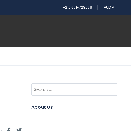
+212 671-728299
AUD
About Us
re