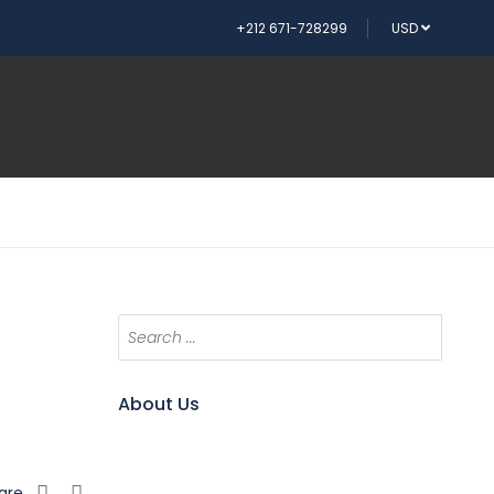
+212 671-728299
USD
About Us
are