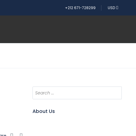
+212 671-728299
USD
About Us
are