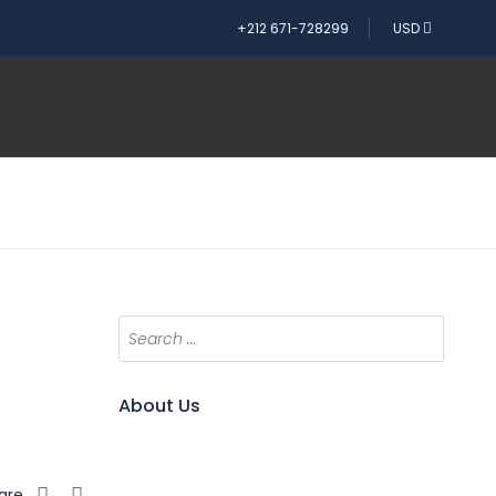
+212 671-728299
USD
About Us
are