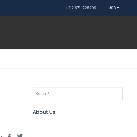
+212 671-728299
USD
About Us
re