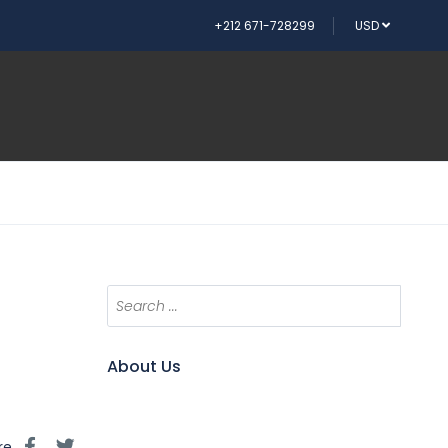
+212 671-728299
USD
About Us
re