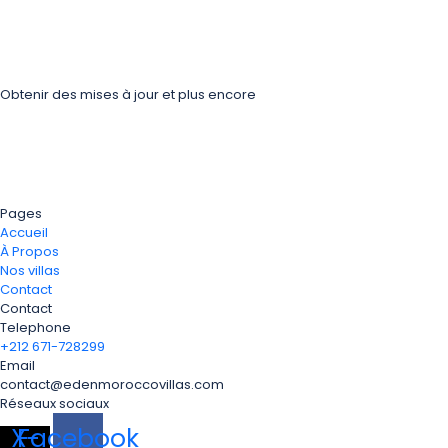
Obtenir des mises à jour et plus encore
Pages
Accueil
À Propos
Nos villas
Contact
Contact
Telephone
+212 671-728299
Email
contact@edenmoroccovillas.com
Réseaux sociaux
X-
Facebook