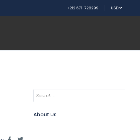
+212 671-728299
USD
Rechercher
About Us
re