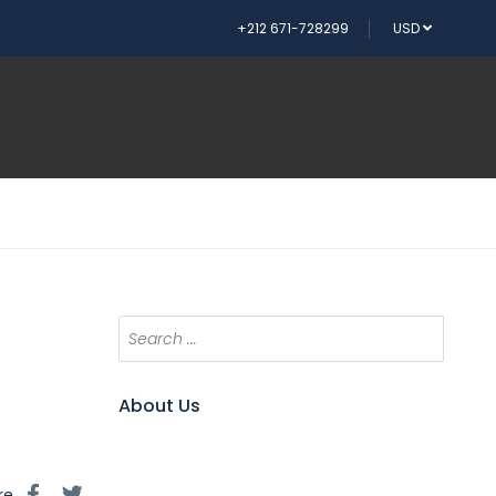
+212 671-728299
USD
About Us
re