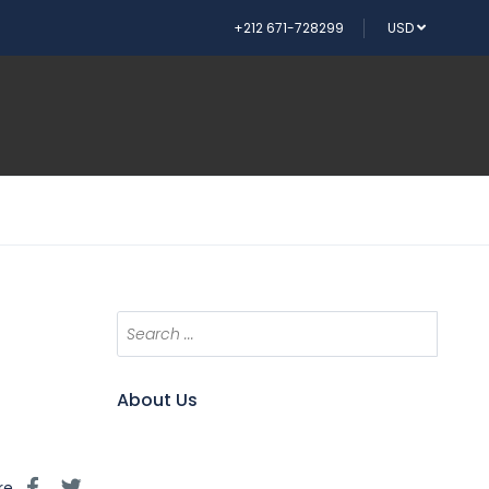
+212 671-728299
USD
About Us
re