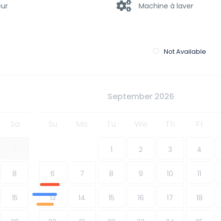
ur
Machine à laver
familles/enfants
Produits de base
Not Available
r & Dryer
September 2026
Sa
Su
Mo
Tu
We
Th
Fr
1
1
2
3
4
8
6
7
8
9
10
11
15
13
14
15
16
17
18