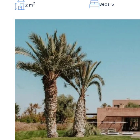
Beds: 5
2
S: m