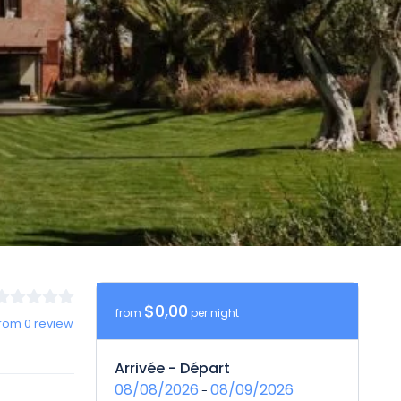
$0,00
from
per night
rom 0 review
Arrivée - Départ
08/08/2026
08/09/2026
-