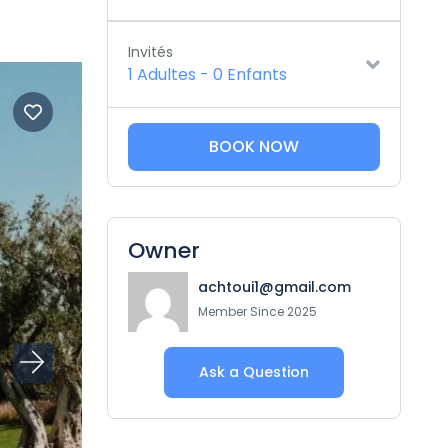
Invités
1 Adultes
-
0 Enfants
BOOK NOW
Owner
achtoui1@gmail.com
Member Since 2025
Ask a Question