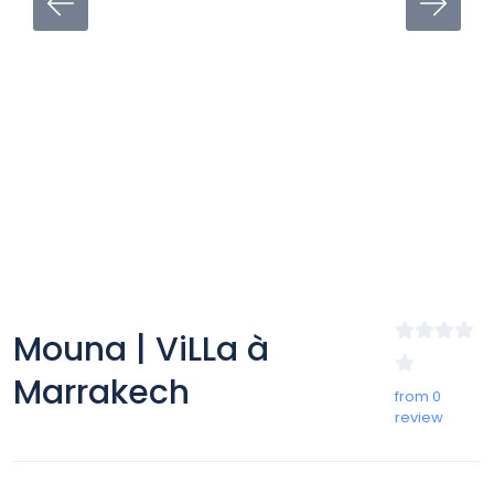
Mouna | ViLLa à
Marrakech
from 0
review