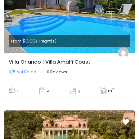
$0,00
From
/ 1 night(s)
Villa Orlando | Villa Amalfi Coast
0/5
Not Rated
0 Reviews
2
m
11
4
3