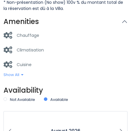
* Non-présentation (No show) 100v % du montant total de
la réservation est dû à la Villa.
Amenities
Chauffage
Climatisation
Cuisine
Show All
Entrée dans les lieux 24h/24
Availability
Entrée privée
Not Available
Available
Flat Tv
Machine à laver
August 2026