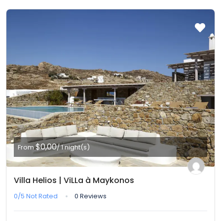
$0,00
From
/ 1 night(s)
Villa Helios | ViLLa à Maykonos
0/5
Not Rated
0 Reviews