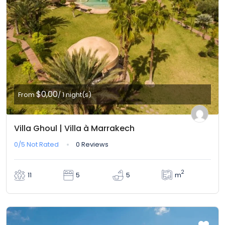
$0,00
From
/ 1 night(s)
Villa Ghoul | Villa à Marrakech
0/5
Not Rated
0 Reviews
2
m
11
5
5