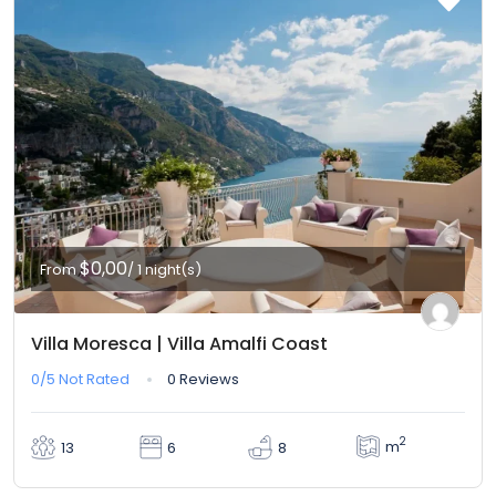
$0,00
From
/ 1 night(s)
Villa Moresca | Villa Amalfi Coast
0/5
Not Rated
0 Reviews
2
m
13
6
8