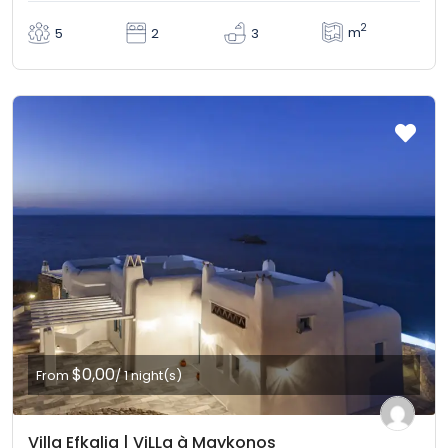
2
m
5
2
3
$0,00
From
/ 1 night(s)
Villa Efkalia | ViLLa à Maykonos