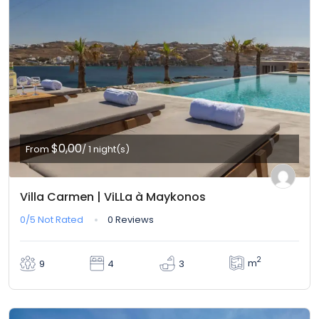
$0,00
From
/ 1 night(s)
Villa Carmen | ViLLa à Maykonos
0/5
Not Rated
0 Reviews
2
m
9
4
3