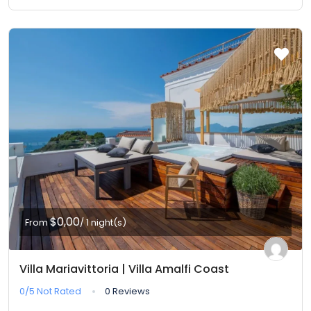
$0,00
From
/ 1 night(s)
Villa Mariavittoria | Villa Amalfi Coast
0/5
Not Rated
0 Reviews