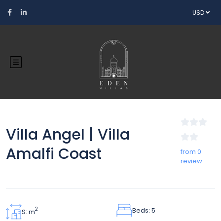
USD
Villa Angel | Villa
Amalfi Coast
from 0
review
Beds: 5
2
S: m