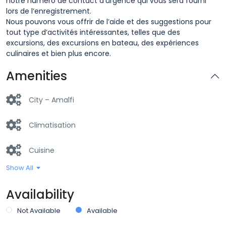
notre numéro de contact d’urgence qui vous sera fourni
lors de l’enregistrement.
Nous pouvons vous offrir de l’aide et des suggestions pour
tout type d’activités intéressantes, telles que des
excursions, des excursions en bateau, des expériences
culinaires et bien plus encore.
Amenities
City – Amalfi
Climatisation
Cuisine
Show All
Entrée dans les lieux 24h/24
Availability
Entrée privée
Not Available
Available