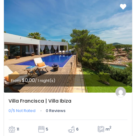
$0,00
From
/ 1 night(s)
Villa Francisca | Villa Ibiza
0/5
Not Rated
0 Reviews
2
m
11
5
6