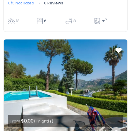
0/5
Not Rated
0 Reviews
2
m
13
6
8
$0,00
From
/ 1 night(s)