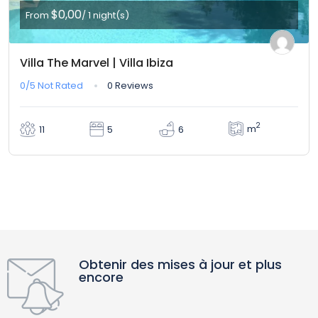
$0,00
From
/ 1 night(s)
Villa The Marvel | Villa Ibiza
0/5
Not Rated
0 Reviews
2
m
11
5
6
Obtenir des mises à jour et plus
encore