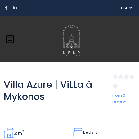
USD
Villa Azure | ViLLa à
Mykonos
from 0
review
Beds: 3
2
S: m