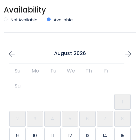
Availability
Entrée dans les lieux 24h/24
Not Available
Available
Entrée privée
Flat Tv
August 2026
Fumeur
Su
Mo
Tu
We
Th
Fr
Machine à laver
Sa
Piscine
1
Pour familles/enfants
2
3
4
5
6
7
8
Produits de base
9
10
11
12
13
14
15
TV