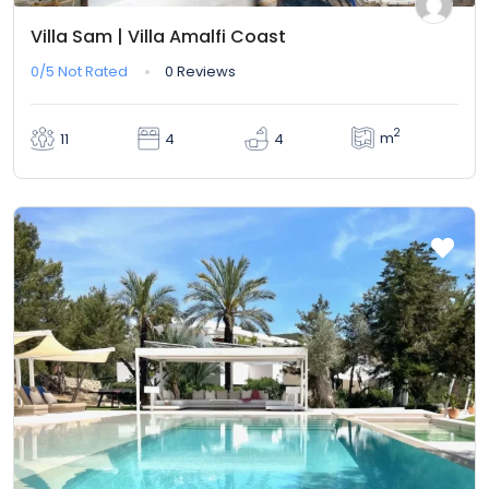
Villa Sam | Villa Amalfi Coast
0/5
Not Rated
0 Reviews
2
m
11
4
4