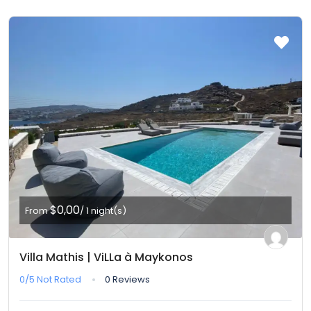
$0,00
From
/ 1 night(s)
Villa Mathis | ViLLa à Maykonos
0/5
Not Rated
0 Reviews