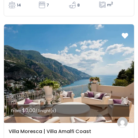
2
m
14
7
8
$0,00
From
/ 1 night(s)
Villa Moresca | Villa Amalfi Coast