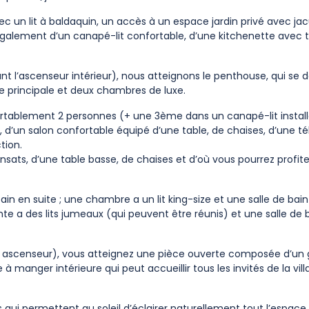
ec un lit à baldaquin, un accès à un espace jardin privé avec jac
également d’un canapé-lit confortable, d’une kitchenette avec t
isant l’ascenseur intérieur), nous atteignons le penthouse, qui se
 principale et deux chambres de luxe.
fortablement 2 personnes (+ une 3ème dans un canapé-lit install
d’un salon confortable équipé d’une table, de chaises, d’une tél
tion.
ansats, d’une table basse, de chaises et d’où vous pourrez profit
in en suite ; une chambre a un lit king-size et une salle de bai
 a des lits jumeaux (qui peuvent être réunis) et une salle de b
r ascenseur), vous atteignez une pièce ouverte composée d’un 
 manger intérieure qui peut accueillir tous les invités de la villa.
qui permettent au soleil d’éclairer naturellement tout l’espace.