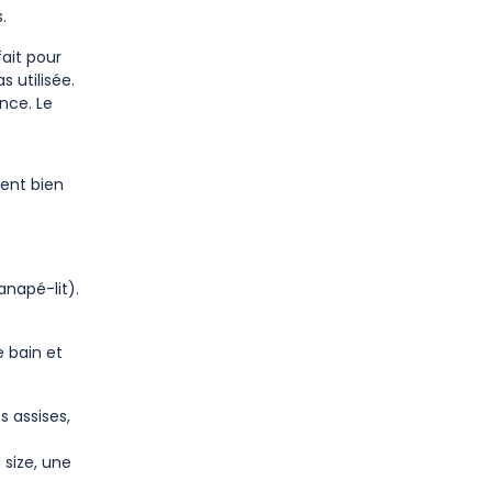
.
ait pour
s utilisée.
nce. Le
ment bien
napé-lit).
 bain et
s assises,
size, une