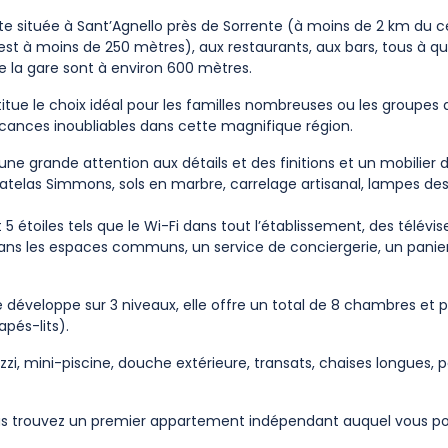
te située à Sant’Agnello près de Sorrente (à moins de 2 km du ce
est à moins de 250 mètres), aux restaurants, aux bars, tous à q
e la gare sont à environ 600 mètres.
itue le choix idéal pour les familles nombreuses ou les groupes 
ances inoubliables dans cette magnifique région.
ne grande attention aux détails et des finitions et un mobilier d
 matelas Simmons, sols en marbre, carrelage artisanal, lampes de
étoiles tels que le Wi-Fi dans tout l’établissement, des télévis
 dans les espaces communs, un service de conciergerie, un panier
e développe sur 3 niveaux, elle offre un total de 8 chambres et 
pés-lits).
uzzi, mini-piscine, douche extérieure, transats, chaises longues, p
vous trouvez un premier appartement indépendant auquel vous p