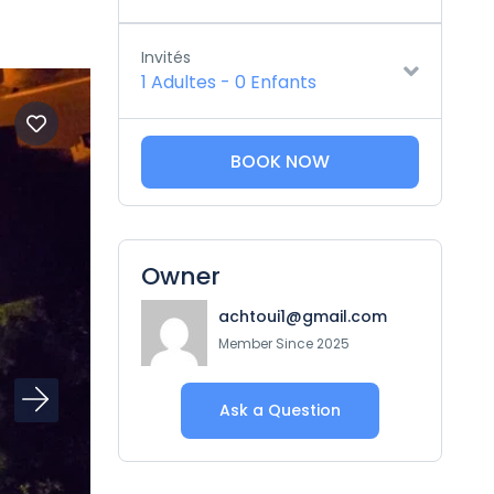
Invités
1 Adultes
-
0 Enfants
BOOK NOW
Owner
achtoui1@gmail.com
Member Since 2025
Ask a Question