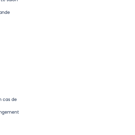
rande
en cas de
hangement