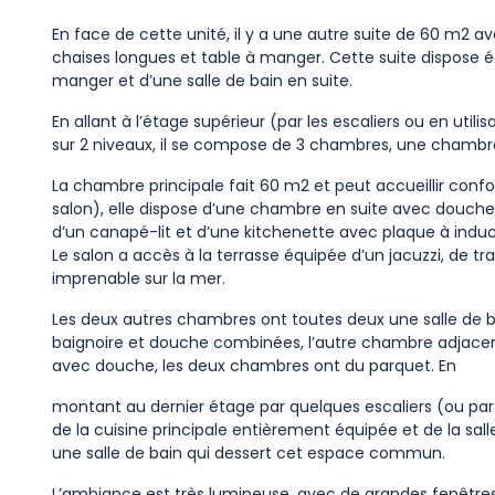
En face de cette unité, il y a une autre suite de 60 m2 av
chaises longues et table à manger. Cette suite dispose 
manger et d’une salle de bain en suite.
En allant à l’étage supérieur (par les escaliers ou en util
sur 2 niveaux, il se compose de 3 chambres, une chambre
La chambre principale fait 60 m2 et peut accueillir con
salon), elle dispose d’une chambre en suite avec douche, 
d’un canapé-lit et d’une kitchenette avec plaque à induc
Le salon a accès à la terrasse équipée d’un jacuzzi, de tr
imprenable sur la mer.
Les deux autres chambres ont toutes deux une salle de ba
baignoire et douche combinées, l’autre chambre adjacente
avec douche, les deux chambres ont du parquet. En
montant au dernier étage par quelques escaliers (ou pa
de la cuisine principale entièrement équipée et de la salle à
une salle de bain qui dessert cet espace commun.
L’ambiance est très lumineuse, avec de grandes fenêtres 