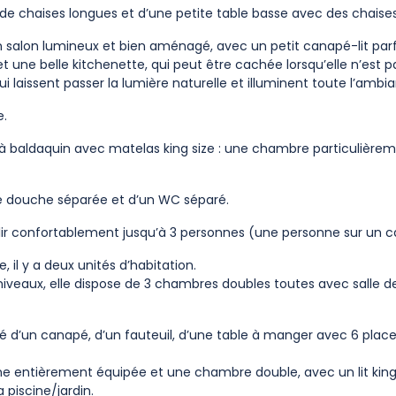
ée de chaises longues et d’une petite table basse avec des chaises
n salon lumineux et bien aménagé, avec un petit canapé-lit parf
et une belle kitchenette, qui peut être cachée lorsqu’elle n’est pa
 laissent passer la lumière naturelle et illuminent toute l’ambia
e.
t à baldaquin avec matelas king size : une chambre particulière
e de douche séparée et d’un WC séparé.
r confortablement jusqu’à 3 personnes (une personne sur un ca
 il y a deux unités d’habitation.
iveaux, elle dispose de 3 chambres doubles toutes avec salle de
é d’un canapé, d’un fauteuil, d’une table à manger avec 6 place
e entièrement équipée et une chambre double, avec un lit king 
 piscine/jardin.