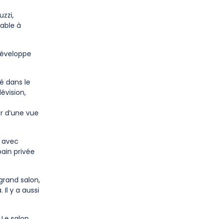
uzzi,
able à
 développe
é dans le
évision,
er d’une vue
n avec
ain privée
grand salon,
 Il y a aussi
 Le salon