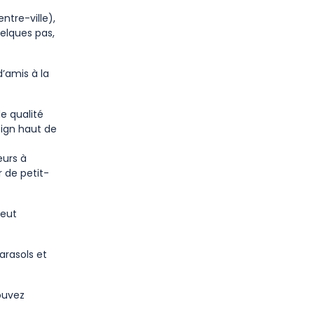
ntre-ville),
uelques pas,
d’amis à la
e qualité
sign haut de
eurs à
 de petit-
peut
arasols et
ouvez