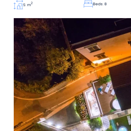
Beds: 8
2
S: m