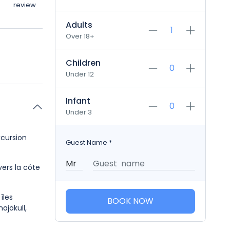
review
Adults
Over 18+
Children
Under 12
Infant
Under 3
xcursion
Guest Name
*
vers la côte
îles
BOOK NOW
ajökull,