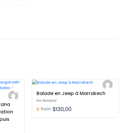
Balade en Jeep à Marrakech
No Review
tana
$130,00
from
ation
puis