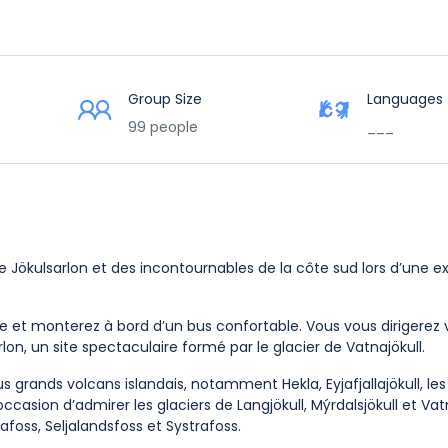
Group Size
Languages
99 people
___
 Jökulsarlon et des incontournables de la côte sud lors d’une e
de et monterez à bord d’un bus confortable. Vous vous dirigerez 
lon, un site spectaculaire formé par le glacier de Vatnajökull.
grands volcans islandais, notamment Hekla, Eyjafjallajökull, les 
asion d’admirer les glaciers de Langjökull, Mýrdalsjökull et Vatn
foss, Seljalandsfoss et Systrafoss.