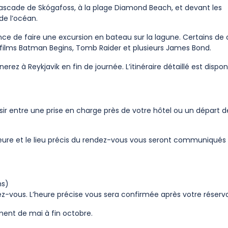
cascade de Skógafoss, à la plage Diamond Beach, et devant les
de l’océan.
nce de faire une excursion en bateau sur la lagune. Certains de 
s films Batman Begins, Tomb Raider et plusieurs James Bond.
rez à Reykjavik en fin de journée. L’itinéraire détaillé est dispon
oisir entre une prise en charge près de votre hôtel ou un départ d
’heure et le lieu précis du rendez-vous vous seront communiqués 
ns)
dez-vous. L’heure précise vous sera confirmée après votre réserva
ment de mai à fin octobre.