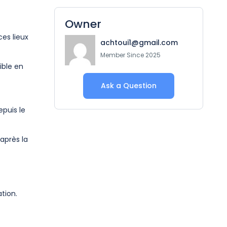
Owner
ces lieux
achtoui1@gmail.com
Member Since 2025
ible en
Ask a Question
epuis le
après la
tion.