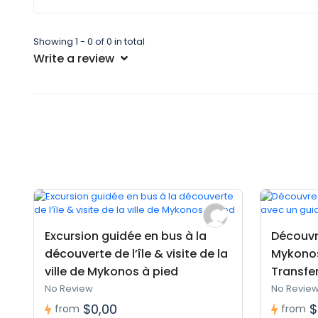
Showing 1 - 0 of 0 in total
Write a review
Excursion guidée en bus à la
Découvr
découverte de l’île & visite de la
Mykonos
ville de Mykonos à pied
Transfer
No Review
No Revie
$0,00
$
from
from