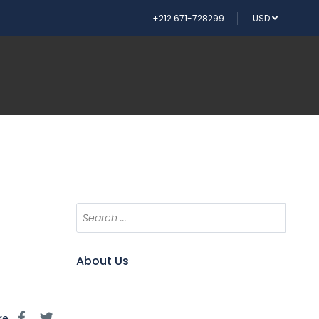
+212 671-728299
USD
About Us
re