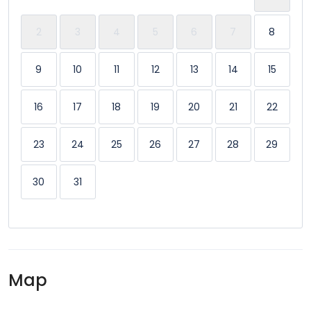
Produits de base
2
3
4
5
6
7
8
Salle de sport
9
10
11
12
13
14
15
TV
16
17
18
19
20
21
22
Washer & Dryer
23
24
25
26
27
28
29
30
31
Map