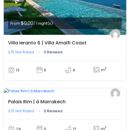
$0,00
From
/ 1 night(s)
Villa Ieranto 6 | Villa Amalfi Coast
0/5
Not Rated
0 Reviews
2
m
13
6
6
$0,00
From
/ 1 night(s)
Palais Rim | à Marrakech
0/5
Not Rated
0 Reviews
2
m
24
11
12