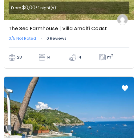
$0,00
From
/ 1 night(s)
The Sea Farmhouse | Villa Amalfi Coast
0/5
Not Rated
0 Reviews
2
m
28
14
14