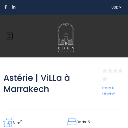
USD
Astérie | ViLLa à
Marrakech
from 0
review
Beds: 5
2
S: m