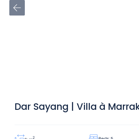
Dar Sayang | Villa à Marra
Beds: 5
2