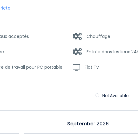
tricte
aux acceptés
Chauffage
ne
Entrée dans les lieux 2
e de travail pour PC portable
Flat Tv
ne à laver
Petit-déjeuner
Not Available
familles/enfants
Produits de base
Washer & Dryer
September 2026