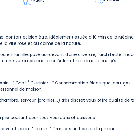
Children: 1
Adults: 1
 confort et bien être, idéalement située à 10 min de la Médina
 la ville rose et du calme de la nature.
s ou en famille, posé au-devant d’une oliveraie, l’architecte Im
re une vue imprenable sur l’Atlas et ses cimes enneigées.
t de bain * Chef / Cuisinier * Consommation électrique, eau, gaz
Personnel de maison
hambre, serveur, jardinier…,) très discret vous offre qualité de t
à prix coutant pour tous vos repas et boissons.
 privé et jardin * Jardin * Transats au bord de la piscine