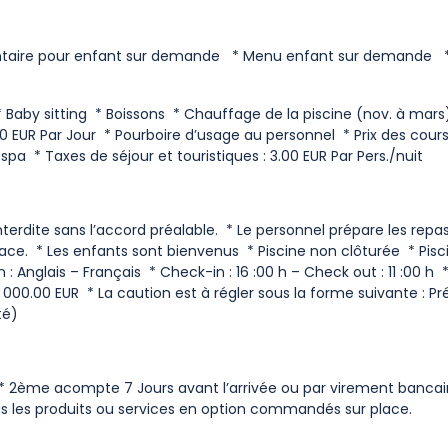
émentaire pour enfant sur demande * Menu enfant sur demande
 Baby sitting * Boissons * Chauffage de la piscine (nov. à mars) 
0 EUR Par Jour * Pourboire d’usage au personnel * Prix des cour
a * Taxes de séjour et touristiques : 3.00 EUR Par Pers./nuit
erdite sans l’accord préalable. * Le personnel prépare les repas.
ace. * Les enfants sont bienvenus * Piscine non clôturée * Pisc
: Anglais – Français * Check-in : 16 :00 h – Check out : 11 :00 h 
 000.00 EUR * La caution est à régler sous la forme suivante : Pr
té)
 % * 2ème acompte 7 Jours avant l’arrivée ou par virement banca
 pas les produits ou services en option commandés sur place.