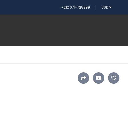
+212 671-728299
USD