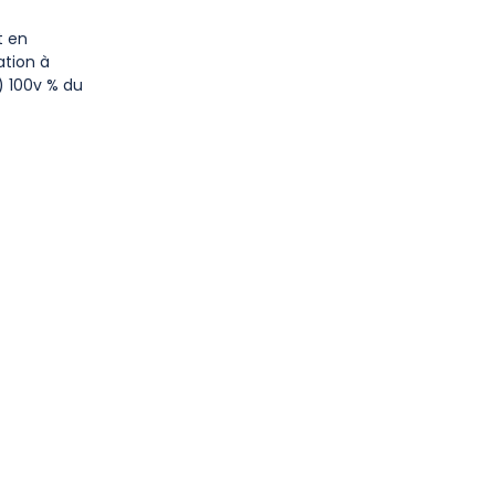
t en
ation à
) 100v % du