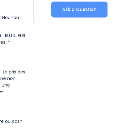
Ask a Question
 * Nounou
: 110.00 EUR
ses *
 Le prix des
ine non
* Une
é-
ire ou cash