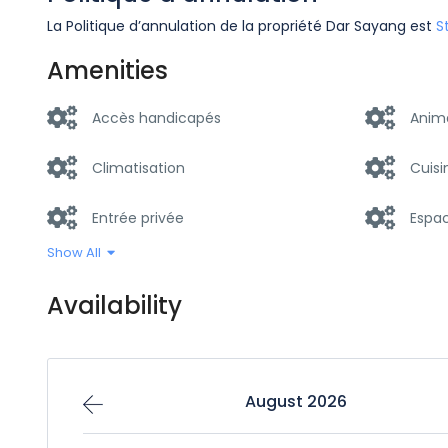
La Politique d’annulation de la propriété Dar Sayang est
S
Amenities
Accès handicapés
Anim
Climatisation
Cuisi
Entrée privée
Espac
Show All
Fumeur
Machi
Availability
Piscine
Pour 
Salle de sport
TV
August 2026