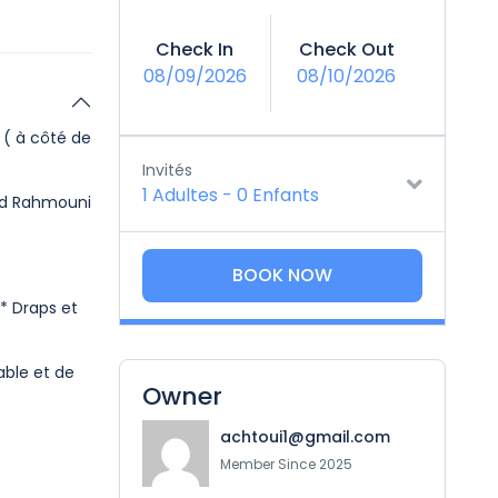
Check In
Check Out
08/09/2026
08/10/2026
 ( à côté de
Invités
1 Adultes
-
0 Enfants
aad Rahmouni
BOOK NOW
 * Draps et
able et de
Owner
achtoui1@gmail.com
Member Since 2025