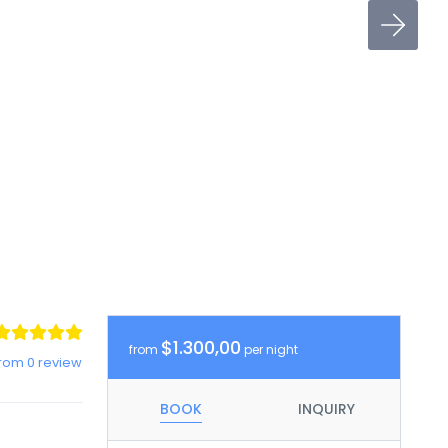
$1.300,00
from
per night
rom 0 review
BOOK
INQUIRY