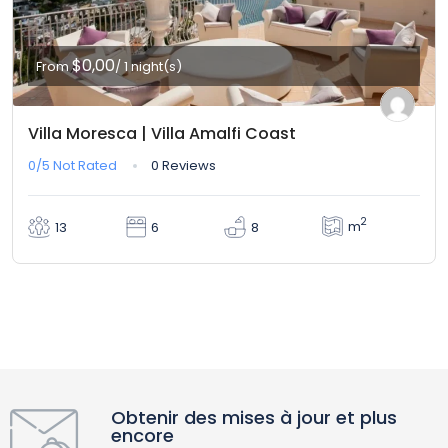
$0,00
From
/ 1 night(s)
Villa Moresca | Villa Amalfi Coast
0/5
Not Rated
0 Reviews
2
m
13
6
8
Obtenir des mises à jour et plus
encore