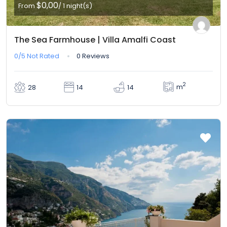
$0,00
From
/ 1 night(s)
The Sea Farmhouse | Villa Amalfi Coast
0/5
Not Rated
0 Reviews
2
m
28
14
14