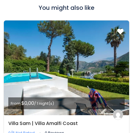
You might also like
$0,00
From
/ 1 night(s)
Villa Sam | Villa Amalfi Coast
0/5
Not Rated
0 Reviews