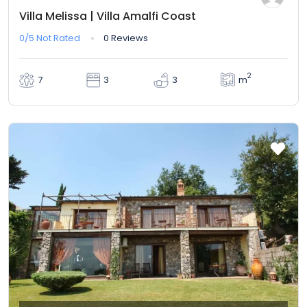
Villa Melissa | Villa Amalfi Coast
0/5
Not Rated
0 Reviews
2
m
7
3
3