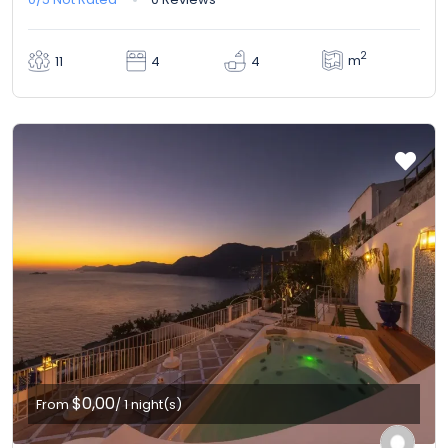
2
m
11
4
4
$0,00
From
/ 1 night(s)