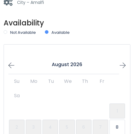
City – Amalfi
Availability
Not Available
Available
August 2026
Su
Mo
Tu
We
Th
Fr
Sa
1
2
3
4
5
6
7
8